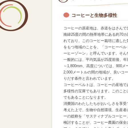
コーヒーと生物多様性
コーヒーの原産地は、赤道をはさんで北
南緯25度の間の熱帯地帯にある約70
れており、このコーヒー栽培に適した
をもつ地域のことを、「コーヒーベル
ーヒーゾーン」と呼んでいます。そん
一般的には、平均気温が25度前後、年雨量
～1,800mm、高度については、900
2,000メートルの間の地域が、良いコ
りだす条件と言われています。
コーヒーベルトは、コーヒーの産地で
多様性の宝庫でもあります。このこと
でもあることになります。
消費国のわたしたちがおいしさを享受
考えた上で、生物や自然環境、生産者
ーの総称を「サスティナブルコーヒー
検討することが、コーヒー農園の保全