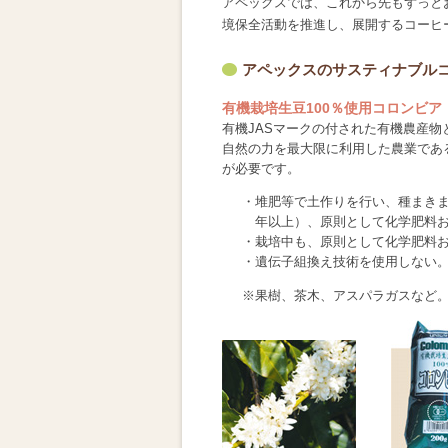
アペックスでは、これから先もずっと
境保全活動を推進し、展開するコーヒ
アペックスのサスティナブル
有機栽培生豆100％使用コロンビア
有機JASマークの付された有機農産物
自然の力を最大限に利用した農業であ
が必要です。
・堆肥等で土作りを行い、種まきま
年以上）、原則として化学肥料
・栽培中も、原則として化学肥料
・遺伝子組換え技術を使用しない
※果樹、茶木、アスパラガスなど